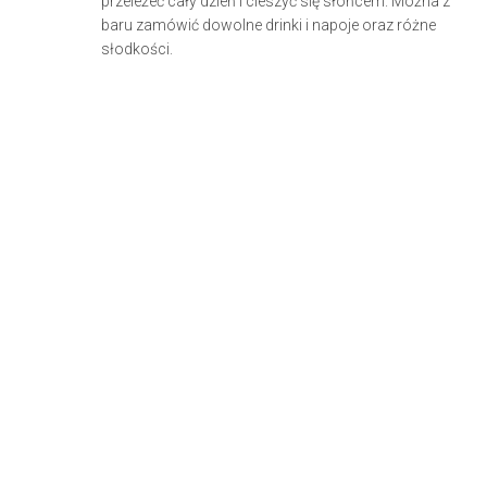
przeleżeć cały dzień i cieszyć się słońcem. Można z
baru zamówić dowolne drinki i napoje oraz różne
słodkości.
zapraszamy