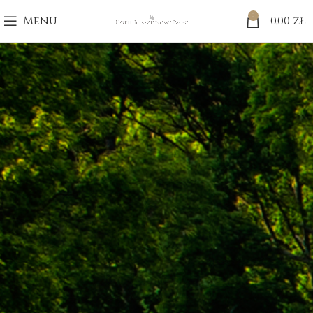
0
Menu
0,00
zł